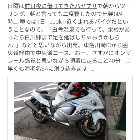
日曜は
前日夜に借りてきたハヤブサ
で朝からツー
リング。朝と言っても二度寝したので出発は9
時.......噂では1日1,000km近く走れるバイクだとい
うことなので、「白骨温泉でも行って、余裕があ
ったら白川郷まで足を延ばしちゃおうかしら
ん...」などと思いながら出発。東名川崎ICから圏
央道経由で中央道コース。おー、さすがにオンザ
レール感覚と思いながら順調に走ること40分..........
早くも海老名SAに滑り込みます.......