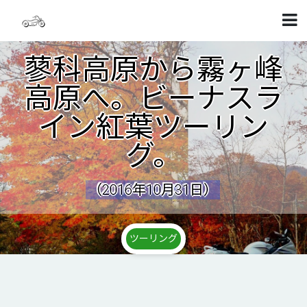
蓼科高原から霧ヶ峰
高原へ。ビーナスラ
イン紅葉ツーリン
グ。
（2016年10月31日）
ツーリング