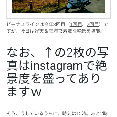
ビーナスラインは今年3回目（
1回目
、
2回目
）で
すが、
今日は好天＆雲海
で素敵な絶景を堪能。
なお、↑の2枚の写
真は
instagramで絶
景度を盛ってあり
ます
ｗ
そうこうしているうちに、時刻は15時。あと2時