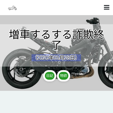
増車するする詐欺終
了
（2020年05月28日）
日記
物欲