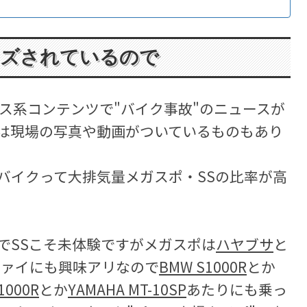
イズされているので
ス系コンテンツで"バイク事故"のニュースが
は現場の写真や動画がついているものもあり
バイクって大排気量メガスポ・SSの比率が高
でSSこそ未体験ですがメガスポは
ハヤブサ
と
ファイにも興味アリなので
BMW S1000R
とか
1000R
とか
YAMAHA MT-10SP
あたりにも乗っ